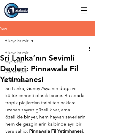
Yazı
Hikayelerimiz
Hikayelerimiz
Sri Lanka’nın Sevimli
Asya Kıtası
Devleri: Pinnawala Fil
Güney Kore
Yetimhanesi
Afrika Kıtası
Sri Lanka, Güney Asya’nın doğa ve 
kültür cenneti olarak tanınır. Bu adada 
tropik plajlardan tarihi tapınaklara 
uzanan sayısız güzellik var, ama 
özellikle bir yer, hem hayvan severlerin 
hem de gezginlerin kalbinde ayrı bir 
yere sahip: 
Pinnawala Fil Yetimhanesi
.