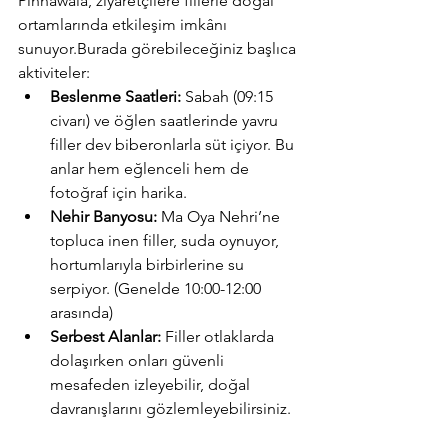
Pinnawala, ziyaretçilere fillerle doğal 
ortamlarında etkileşim imkânı 
sunuyor.Burada görebileceğiniz başlıca 
aktiviteler:
Beslenme Saatleri:
 Sabah (09:15 
civarı) ve öğlen saatlerinde yavru 
filler dev biberonlarla süt içiyor. Bu 
anlar hem eğlenceli hem de 
fotoğraf için harika.
Nehir Banyosu:
 Ma Oya Nehri’ne 
topluca inen filler, suda oynuyor, 
hortumlarıyla birbirlerine su 
serpiyor. (Genelde 10:00-12:00 
arasında)
Serbest Alanlar:
 Filler otlaklarda 
dolaşırken onları güvenli 
mesafeden izleyebilir, doğal 
davranışlarını gözlemleyebilirsiniz.