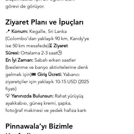
görevi de görüyor.
Ziyaret Planı ve İpuçları
📍 
Konum:
 Kegalle, Sri Lanka 
(Colombo’dan yaklaşık 90 km, Kandy’ye 
ise 50 km mesafede)⏳ 
Ziyaret 
Süresi:
 Ortalama 2-3 saat🕒 
En İyi Zaman:
 Sabah erken saatler 
(beslenme ve banyo aktivitelerine denk 
gelmek için)🎟 
Giriş Ücreti:
 Yabancı 
ziyaretçiler için yaklaşık 10-15 USD (2025 
fiyatı)
💡 
Yanınızda Bulunsun:
 Rahat yürüyüş 
ayakkabısı, güneş kremi, şapka, 
fotoğraf makinesi ve yedek hafıza kartı
Pinnawala’yı Bizimle 