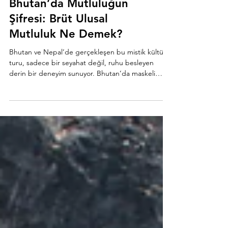
Bhutan’da Mutluluğun
Şifresi: Brüt Ulusal
Mutluluk Ne Demek?
Bhutan ve Nepal’de gerçekleşen bu mistik kültür
turu, sadece bir seyahat değil, ruhu besleyen
derin bir deneyim sunuyor. Bhutan’da maskeli
Tshechu danslarını izlerken, Nepal’de kutsal
stupaların etrafında huzuru keşfedeceksiniz.
UNESCO miraslarını görüp, Tiger’s Nest’e
tırmanacak; doğa, gelenek ve maneviyatla iç içe
unutulmaz bir yolculuk yaşayacaksınız.