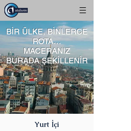
BİR ÜLKE, BİNLERCE
ROTA…
MACERANIZ
BURADA ŞEKİLLENİR
Yurt İçi