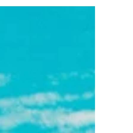
turu, sadece bir seyahat değil, ruhu besleyen
derin bir deneyim sunuyor. Bhutan’da maskeli
Tshechu danslarını izlerken, Nepal’de kutsal
stupaların etrafında huzuru keşfedeceksiniz.
UNESCO miraslarını görüp, Tiger’s Nest’e
tırmanacak; doğa, gelenek ve maneviyatla iç içe
unutulmaz bir yolculuk yaşayacaksınız.