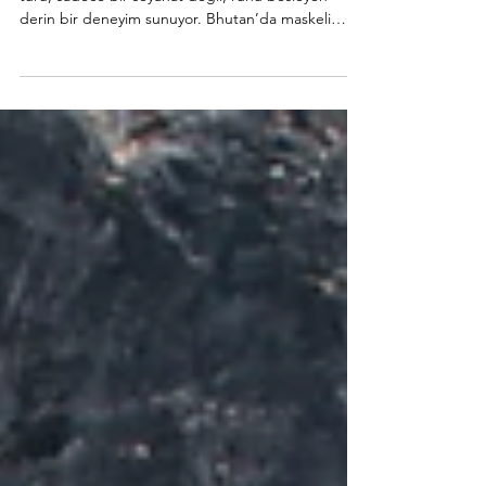
Bhutan ve Nepal’de gerçekleşen bu mistik kültür
turu, sadece bir seyahat değil, ruhu besleyen
derin bir deneyim sunuyor. Bhutan’da maskeli
Tshechu danslarını izlerken, Nepal’de kutsal
stupaların etrafında huzuru keşfedeceksiniz.
UNESCO miraslarını görüp, Tiger’s Nest’e
tırmanacak; doğa, gelenek ve maneviyatla iç içe
unutulmaz bir yolculuk yaşayacaksınız.