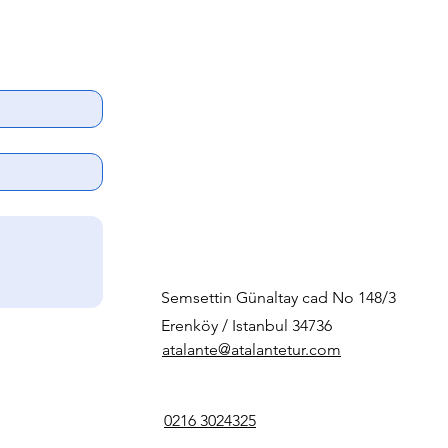
Semsettin Günaltay cad No 148/3
Erenköy / Istanbul 34736
Gönder
atalante@atalantetur.com
0216 3024325