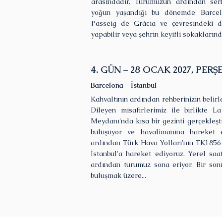
arasındadır. Turumuzun ardından serb
yoğun yaşandığı bu dönemde Barcelon
Passeig de Gràcia ve çevresindeki d
yapabilir veya şehrin keyifli sokaklarında
4. GÜN – 28 OCAK 2027, PER
Barcelona – İstanbul
Kahvaltının ardından rehberinizin belir
Dileyen misafirlerimiz ile birlikte 
Meydanı'nda kısa bir gezinti gerçekleşti
buluşuyor ve havalimanına hareket e
ardından Türk Hava Yolları'nın TK1856 s
İstanbul'a hareket ediyoruz. Yerel saat
ardından turumuz sona eriyor. Bir son
buluşmak üzere...