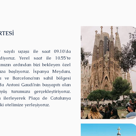
RTESİ
 sayılı uçuşu ile saat 09.10'da
diyoruz. Yerel saat ile 10.55'te
ımızın ardından bizi bekleyen özel
za başlıyoruz. İspanya Meydanı,
 ve Barcelona'nın sahil bölgesi
da Antoni Gaudí'nin başyapıtı olan
yüş turumuzu gerçekleştiriyoruz.
 ilerleyerek Plaça de Catalunya
i otelimize yerleşiyoruz.