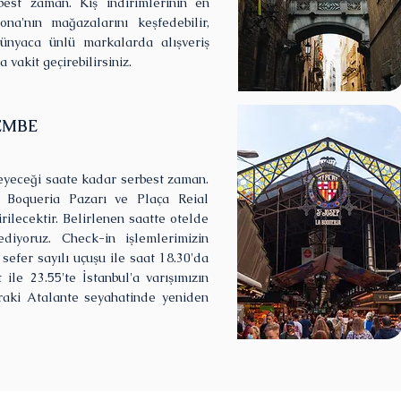
est zaman. Kış indirimlerinin en
a'nın mağazalarını keşfedebilir,
ünyaca ünlü markalarda alışveriş
 vakit geçirebilirsiniz.
ŞEMBE
leyeceği saate kadar serbest zaman.
La Boqueria Pazarı ve Plaça Reial
rilecektir. Belirlenen saatte otelde
diyoruz. Check-in işlemlerimizin
efer sayılı uçuşu ile saat 18.30'da
 ile 23.55'te İstanbul'a varışımızın
raki Atalante seyahatinde yeniden