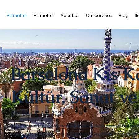
e
Hizmetler
Hizmetler
About us
Our services
Blog
İl
Barselona Kış K
Kültür, Sanat ve
25- 28 OCAK 2027
Barcelona'nın eşsiz mimarisini keşfederken Avrupa'nın en av
yararlanacağınız bu özel programda; Gaudí'nin eserleri, ta