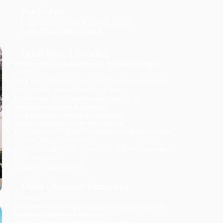
Tur Ücreti
Çift Kişilik Odada Kişi Başı: 995€
Single Oda Farkı: +300 €
Dahil Olan Hizmetler
Profesyonel rehberlik hizmeti, Mehmet Ali Oğuz
eşliğinde
Türk Hava Yolları ile İstanbul – Barcelona – İstanbul
parkurunda ekonomi sınıfı uçak bileti
Havalimanı – otel – havalimanı transferleri
Barcelona panoramik şehir turu
Park Güell giriş bileti ve rehberli gezi
Sagrada Familia çevresi yürüyüş turu
Gotik Mahalle ve Santa Caterina rehberli yürüyüş turu
La Roca Village Outlet turu
4* Merkezi otellerde 3 gece oda + kahvaltı konaklama
Şehir vergileri
Seyahat sağlık sigortası
Dahil Olmayan Hizmetler
Schengen vizesi ücreti
Programda belirtilmeyen öğle ve akşam yemekleri
Yemeklerde alınacak içecekler
Kişisel harcamalar ve ekstra aktiviteler