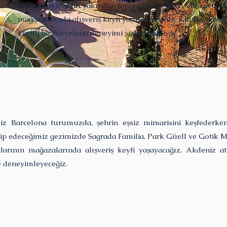
atmosferiyle şehri yakından tanıyacak, La Roca Village Out
mağazalarında alışveriş keyfi yaşayacaksınız. Kültür, şehir y
keyifli bir Barcelona deneyimi sizleri bekliyor.
miz Barcelona turumuzda, şehrin eşsiz mimarisini keşfederken
akip edeceğimiz gezimizde Sagrada Familia, Park Güell ve Gotik M
ının mağazalarında alışveriş keyfi yaşayacağız. Akdeniz atmos
e deneyimleyeceğiz.