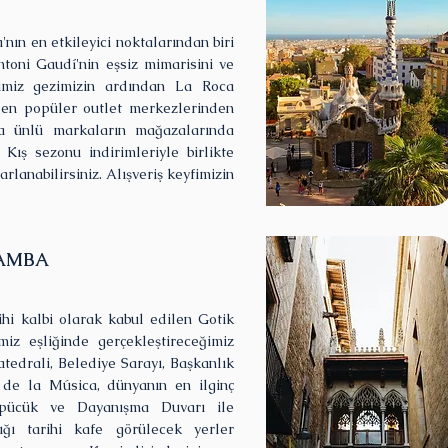
nın en etkileyici noktalarından biri
toni Gaudí'nin eşsiz mimarisini ve
imiz gezimizin ardından La Roca
n en popüler outlet merkezlerinden
ca ünlü markaların mağazalarında
 Kış sezonu indirimleriyle birlikte
rlanabilirsiniz. Alışveriş keyfimizin
ŞAMBA
ihi kalbi olarak kabul edilen Gotik
iz eşliğinde gerçekleştireceğimiz
tedrali, Belediye Sarayı, Başkanlık
 de la Música, dünyanın en ilginç
 Öpücük ve Dayanışma Duvarı ile
ığı tarihi kafe görülecek yerler