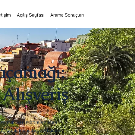
etişim
Açılış Sayfası
Arama Sonuçları
açamağı:
 Alışveriş
antajlı kış indirimlerinden
rihi Gotik Mahalle ve Akdeniz