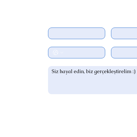
Bize Ulaşın
Ad
Soyad
Telefon
E-posta
*
Bir mesaj yazın