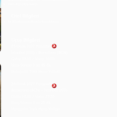
Yurt dışı çıkış harcı
Otel Bilgileri
4* Merkezi otellerde konaklama
Uçuş Bilgileri
25 Ocak 2027 Pazartesi
İstanbul (IST) – Barselona (BCN)
Gidiş: 09.10 / Varış: 10.55
Uçuş Süresi: 3 sa 45 dk
Havayolu: Türk Hava Yolları
28 Ocak 2027 Perşembe
Barselona (BCN) – İstanbul (IST)
Gidiş: 18.30 / Varış: 23.55
Uçuş Süresi: 3 sa 25 dk
Havayolu: Türk Hava Yolları