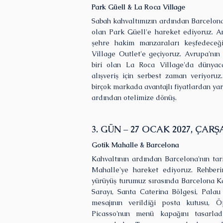
Park Güell & La Roca Village
Sabah kahvaltımızın ardından Barcelona'
olan Park Güell'e hareket ediyoruz. An
şehre hakim manzaraları keşfedeceğ
Village Outlet'e geçiyoruz. Avrupa'nı
biri olan La Roca Village'da dünya
alışveriş için serbest zaman veriyoruz.
birçok markada avantajlı fiyatlardan yara
ardından otelimize dönüş.
3. GÜN – 27 OCAK 2027, ÇAR
Gotik Mahalle & Barcelona
Kahvaltının ardından Barcelona'nın tar
Mahalle'ye hareket ediyoruz. Rehberim
yürüyüş turumuz sırasında Barcelona Ka
Sarayı, Santa Caterina Bölgesi, Palau
mesajının verildiği posta kutusu,
Picasso'nun menü kapağını tasarlad