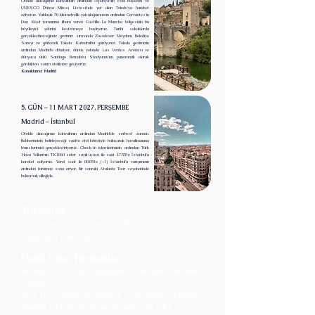
Otelde alacağımız kahvaltının ardından İspanya'nın eski başkenti ve
UNESCO Dünya Mirası Listesi'nde yer alan Toledo'ya hareket
ediyoruz. Yaklaşık 70 kilometrelik yolculuğumuzun ardından Cervantes'in
Don Kişot romanına ilham veren Castilla-La Mancha bölgesinin bu
büyüleyici şehrini keşfetmeye başlıyoruz. Tarihi sokaklarda
gerçekleştireceğimiz gezimiz sırasında Zocodover Meydanı, Belediye
Sarayı ve görkemli Toledo Katedrali'ni görüyoruz. Toledo gezimizin
ardından Madrid'e dönüyor, dönüş yolunda Las Ventas Arenası ve
dünyaca ünlü Santiago Bernabéu Stadyumu'nu panoramik olarak
gördükten sonra otelimize geçiyoruz.
Konaklama: Madrid
5. GÜN – 11 MART 2027, PERŞEMBE
Madrid – İstanbul
Otelde alacağımız kahvaltının ardından Madrid'de serbest zaman.
Rehberimizin belirleyeceği saatte otel lobisinde buluşarak havalimanına
transferimizi gerçekleştiriyoruz. Check-in işlemlerimizin ardından Türk
Hava Yolları'nın TK1860 sefer sayılı uçuşu ile saat 17.55'te İstanbul'a
hareket ediyoruz. Yerel saat ile 00.05'te (+1) İstanbul'a varışımızın
ardından turumuz sona eriyor. Bir sonraki Atalante Tour seyahatinde
buluşmak dileğiyle.
Tur Ücreti
Çift kişilik odada kişi başı: 1595 €
Single oda farkı: +500 €
Dahil Olan Hizmetler
Mehmet Ali Oğuz eşliğinde profesyonel rehberlik
hizmeti
Türk Hava Yolları ile İstanbul – Barcelona / Madrid –
İstanbul parkurunda ekonomi sınıfı uçak bileti