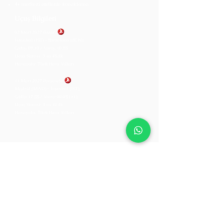
4* merkezi otellerde konaklama
Uçuş Bilgileri
07 Mart 2027 Pazar
İstanbul (IST) – Barselona (BCN)
Gidiş: 09.10 / Varış: 10.55
Uçuş Süresi: 3 sa 45 dk
Havayolu: Türk Hava Yolları
11 Mart 2027 Perşembe
Madrid (MAD) – İstanbul (IST)
Gidiş: 17.55 / Varış: 00.05 (+1)
Uçuş Süresi: 4 sa 10 dk
Havayolu: Türk Hava Yolları
Bize Ulaşın
Ad
Soyad