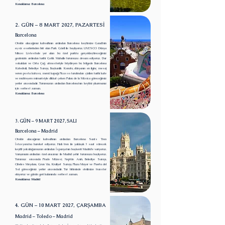
Konaklama: Barcelona
2. GÜN – 8 MART 2027, PAZARTESİ
Barcelona
Otelde alacağımız kahvaltının ardından Barcelona keşfimize Gaudí'nin
eşsiz eserlerinden biri olan Park Güell ile başlıyoruz. UNESCO Dünya
Mirası Listesi'nde yer alan bu özel parkta gerçekleştireceğimiz
gezimizin ardından tarihi Gotik Mahalle turumuza devam ediyoruz. Dar
sokakları ve Orta Çağ atmosferiyle büyüleyen bu bölgede Barcelona
Katedrali, Belediye Sarayı, Başkanlık Konutu, dünyanın en ilginç mesaj
veren posta kutusu, menü kapağı Picasso tarafından çizilen tarihi kafe
ve muhteşem mimarisiyle dikkat çeken Palau de la Música göreceğimiz
yerler arasındadır. Turumuzun ardından Barcelona'nın keyfini çıkarmanız
için serbest zaman.
Konaklama: Barcelona
3. GÜN – 9 MART 2027, SALI
Barcelona – Madrid
Otelde alacağımız kahvaltının ardından Barcelona Sants Tren
İstasyonu'na hareket ediyoruz. Hızlı tren ile yaklaşık 3 saat sürecek
keyifli yolculuğumuzun ardından İspanya'nın başkenti Madrid'e varıyoruz.
Varışımızın ardından özel aracımız ile Madrid şehir turumuza başlıyoruz.
Turumuz sırasında Prado Müzesi, Neptün Anıtı, Belediye Sarayı,
Cibeles Meydanı, Gran Vía, Kraliyet Sarayı, Plaza Mayor ve Puerta del
Sol göreceğimiz yerler arasındadır. Tur bitiminde otelimize transfer
oluyoruz ve günün geri kalanında serbest zaman.
Konaklama: Madrid
4. GÜN – 10 MART 2027, ÇARŞAMBA
Madrid – Toledo – Madrid