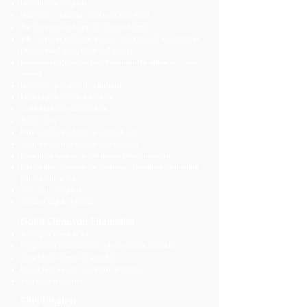
Havalimanı vergileri
Barcelona – Madrid arası hızlı tren bileti
Tur boyunca özel araç ile ulaşım hizmeti
4★ merkezi otellerde 4 gece oda kahvaltı konaklama
(Barcelona 2 gece, Madrid 2 gece)
Barcelona'da Marina Bay Restaurant'ta alınacak 1 öğle
yemeği
Barcelona panoramik şehir turu
Madrid panoramik şehir turu
Gotik Mahalle yürüyüş turu
Toledo turu
Park Güell giriş bileti ve rehberli gezi
Sagrada Familia çevresi yürüyüş turu
Passeig de Gràcia ve Catalunya Meydanı gezisi
Las Ventas Arenası ve Santiago Bernabéu Stadyumu
panoramik gezisi
Tüm şehir vergileri
Seyahat sağlık sigortası
Dahil Olmayan Hizmetler
Schengen vizesi ücreti
Programda belirtilmeyen öğle ve akşam yemekleri
Yemeklerde alınacak içecekler
Kişisel harcamalar ve ekstra aktiviteler
Yurt dışı çıkış harcı
Otel Bilgileri