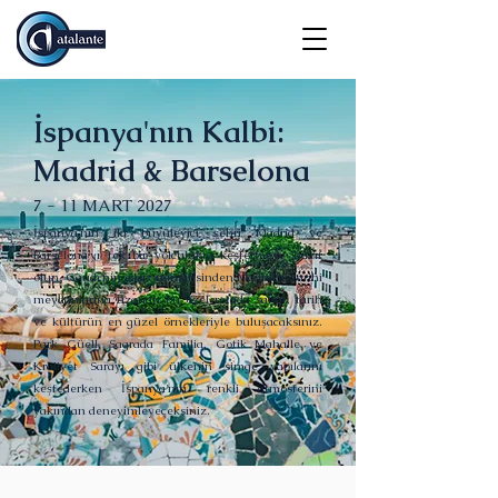
İspanya'nın Kalbi:
Madrid & Barselona
7 - 11 MART 2027
İspanya'nın iki büyüleyici şehri Madrid ve
Barselona'yı tek bir yolculukta keşfetmeye hazır
olun. Gaudí'nin eşsiz mimarisinden Madrid'in tarihi
meydanlarına uzanan bu özel rotada sanat, tarih
ve kültürün en güzel örnekleriyle buluşacaksınız.
Park Güell, Sagrada Familia, Gotik Mahalle ve
Kraliyet Sarayı gibi ülkenin simge yapılarını
keşfederken İspanya'nın renkli atmosferini
yakından deneyimleyeceksiniz.