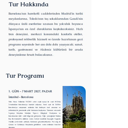
Tur Hakkında
Barselona'nın hareketli caddelerinden Madrid'in tarihi
meydanlarına, Toledo'nun taş sokaklarından Gaudí'nin
dünyaca ünlü eserlerine uzanan bu yolculuk boyunca
İspanya'nın en özel duraklarını keşfedeceksiniz. Hızlı
tren deneyimi, merkezi konumdaki konforlu oteller,
profesyonel rehberlik hizmeti ve özenle hazırlanan gezi
programı sayesinde her anı dolu dolu yaşayacak; sanat,
tarih, gastronomi ve Akdeniz kültürünü bir arada
deneyimleme fırsatı bulacaksınız.
Tur Programı
1. GÜN – 7 MART 2027, PAZAR
İstanbul – Barcelona
Türk Hava Yolları'nın TK1853 sefer sayılı uçuşu ile saat 09.10'da
İstanbul'dan Barcelona'ya hareket ediyoruz. Yerel saat ile 10.55'te
Barcelona'ya varışımızın ardından bizi bekleyen özel aracımız ve
rehberimiz ile panoramik şehir turumuza başlıyoruz. Turumuz sırasında
İspanya Meydanı, Montjuic Tepesi, Olimpiyat Stadyumu ve
Barcelona'nın ünlü sahil bölgesini görüyoruz. Öğle yemeğimizi Marina
Bay Restaurant'ta aldıktan sonra Antoni Gaudí'nin başyapıtı Sagrada
Familia çevresinde yürüyüş turumuzu gerçekleştiriyoruz. Passeig de
Gràcia ve Catalunya Meydanı'nı gördükten sonra otelimize transfer
oluyoruz.