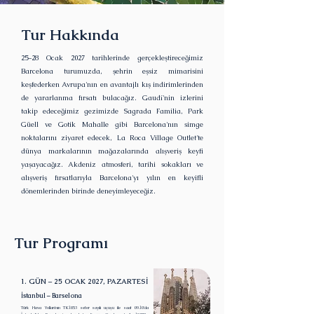
Tur Hakkında
25–28 Ocak 2027 tarihlerinde gerçekleştireceğimiz
Barcelona turumuzda, şehrin eşsiz mimarisini
keşfederken Avrupa'nın en avantajlı kış indirimlerinden
de yararlanma fırsatı bulacağız. Gaudí'nin izlerini
takip edeceğimiz gezimizde Sagrada Familia, Park
Güell ve Gotik Mahalle gibi Barcelona'nın simge
noktalarını ziyaret edecek, La Roca Village Outlet'te
dünya markalarının mağazalarında alışveriş keyfi
yaşayacağız. Akdeniz atmosferi, tarihi sokakları ve
alışveriş fırsatlarıyla Barcelona'yı yılın en keyifli
dönemlerinden birinde deneyimleyeceğiz.
Tur Programı
1. GÜN – 25 OCAK 2027, PAZARTESİ
İstanbul – Barselona
Türk Hava Yolları'nın TK1853 sefer sayılı uçuşu ile saat 09.10'da