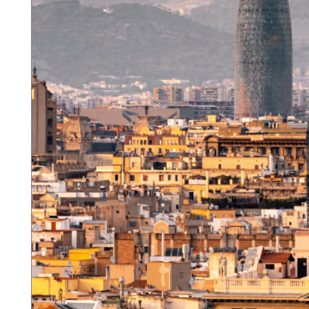
bitkileri tanıyor ve küçük b
sonunda kültür başkenti Kand
ziyaret ediyor ve geleneksel 
Konaklama Kandy’de otelim
5.GÜN
15 Kasım 2025, Cumartesi
Nuwara Eliya ve Çay Tarlalar
Kandy’den ayrılıp Sri Lanka
çıkıyoruz. Yol üzerinde etki
dileyen misafirlerle Hanuman
fabrikasında yapılan gezide 
aşamalarını öğreniyoruz. Nuw
kolonyal döneminden izler ta
bir keşfe çıkıyoruz. Akşam s
dönüyoruz. Konaklama Kand
6.GÜN
16 Kasım 2025, Pazar
Kandy Şehir Turu ve Colom