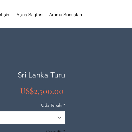
etişim
Açılış Sayfası
Arama Sonuçları
Sri Lanka Turu
Price
US$2,500.00
Oda Tercihi
*
Quantity
*