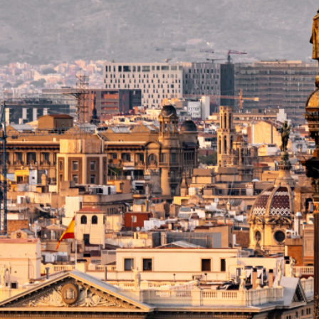
ir masaj deneyimi yaşıyoruz. Günün
y’ye ulaşıyor, Diş Tapınağı’nı
dans gösterisini izliyoruz.
izde.
ı
’nın dağlık bölgesine doğru yola
leyici Ramboda Şelalesi’ni görüyor,
 Tapınağı’nı ziyaret ediyoruz. Çay
ünlü Seylan çayının üretim
ara Eliya’ya ulaştığımızda İngiliz
şıyan bu serin ve sisli şehirde kısa
aatlerinde Kandy’ye geri
y’de otelimizde.
bo Gezisi