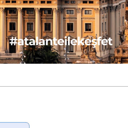
aşlıyoruz. Göl çevresindeki
yerek el sanatları merkezi, değerli
 ziyaret ediyoruz. Daha sonra Sri
’ya doğru yola çıkıyoruz.
uru yapıyor, Gangarama Tapınağı,
um Pokuna Tiyatrosu ve okyanus
n gibi önemli noktaları görüyoruz.
na transfer oluyoruz.
CMB)
IST)