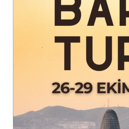
13 Kasım 2025, Perşembe
Polonnaruwa Antik Kenti v
Kahvaltının ardından Sri L
başkentlik yapmış olan Polo
Devasa sulama sistemleriyle 
oyulmuş Buda heykelleri ve 
yolculuk yapıyoruz. Ardınd
geleneksel Sri Lanka yaşamı
köy yollarında gezinti, kata
pişirme atölyesi gibi birçok 
Sigiriya’da otelimizde.
4.GÜN
14 Kasım 2025, Cuma
Dambulla Mağara Tapınaklar
Bugünkü rotamızda ilk dura
Sri Lanka’nın en iyi korunm
kompleksi olan bu alanda, B
resimleri keşfediyoruz. Ard
baharat bahçesini gezerek ka