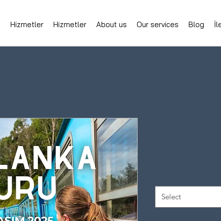
e
Hizmetler
Hizmetler
About us
Our services
Blog
İl
Select