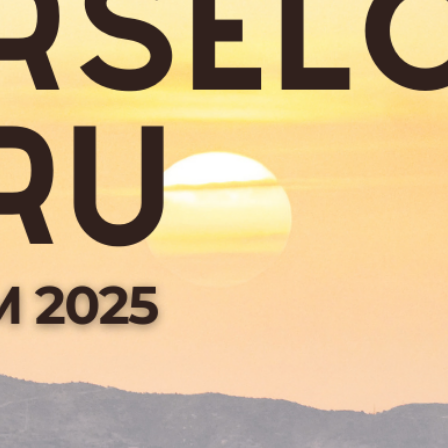
e Geleneksel Köy Deneyimi
anka’nın Ortaçağ dönemine
nnaruwa antik kentine gidiyoruz.
çevrili bu şehirde, kaya üzerine
tarihi yapılar arasında geçmişe
an Hiriwadunna köyüne geçerek
nı deneyimliyoruz. Öküz arabasıyla
maranla göl turu ve yerel yemek
etkinlik bizi bekliyor. Konaklama
ı, Baharat Bahçesi ve Kandy
ğımız Dambulla Mağara Tapınakları.
uş ve en büyük mağara tapınak
uda’nın hayatını anlatan heykel ve
ından doğanın kalbinde kurulu
ranfil, tarçın, kakule gibi egzotik